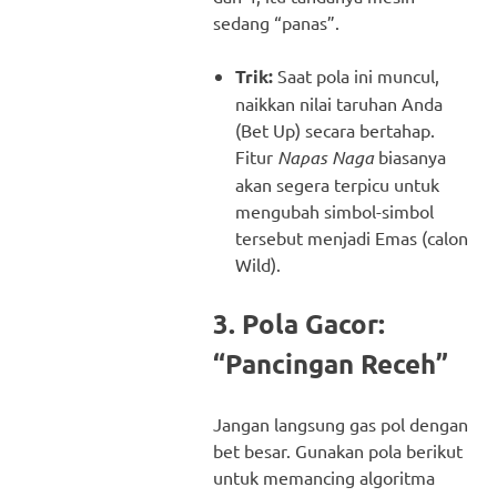
sedang “panas”.
Trik:
Saat pola ini muncul,
naikkan nilai taruhan Anda
(Bet Up) secara bertahap.
Fitur
Napas Naga
biasanya
akan segera terpicu untuk
mengubah simbol-simbol
tersebut menjadi Emas (calon
Wild).
3. Pola Gacor:
“Pancingan Receh”
Jangan langsung gas pol dengan
bet besar. Gunakan pola berikut
untuk memancing algoritma