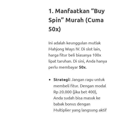
1. Manfaatkan “Buy
Spin” Murah (Cuma
50x)
Ini adalah keunggulan mutlak
Mahjong Ways IV. Di slot lain,
harga fitur beli biasanya 100x
lipat taruhan. Di sini, Anda hanya
perlu membayar
50x
.
Strategi:
Jangan ragu untuk
membeli fitur. Dengan modal
Rp 20.000 (jika bet 400),
Anda sudah bisa masuk ke
babak bonus dengan
Multiplier yang langsung aktif