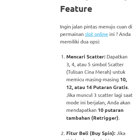
Feature
Ingin jalan pintas menuju cuan di
permainan
slot online
ini ? Anda
memiliki dua opsi:
Mencari Scatter:
Dapatkan
3, 4, atau 5 simbol Scatter
(Tulisan Cina Merah) untuk
memicu masing-masing
10,
12, atau 14 Putaran Gratis
.
Jika muncul 3 scatter lagi saat
mode ini berjalan, Anda akan
mendapatkan
10 putaran
tambahan (Retrigger)
.
Fitur Beli (Buy Spin):
Jika