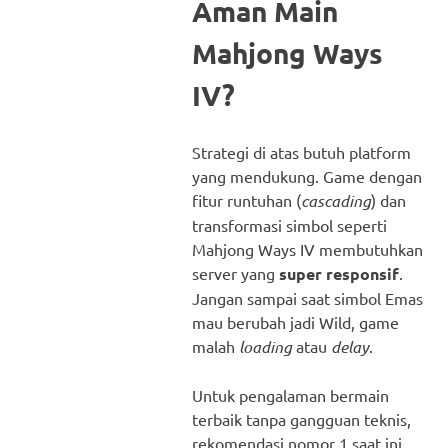
Aman Main
Mahjong Ways
IV?
Strategi di atas butuh platform
yang mendukung. Game dengan
fitur runtuhan (
cascading
) dan
transformasi simbol seperti
Mahjong Ways IV membutuhkan
server yang
super responsif
.
Jangan sampai saat simbol Emas
mau berubah jadi Wild, game
malah
loading
atau
delay
.
Untuk pengalaman bermain
terbaik tanpa gangguan teknis,
rekomendasi nomor 1 saat ini