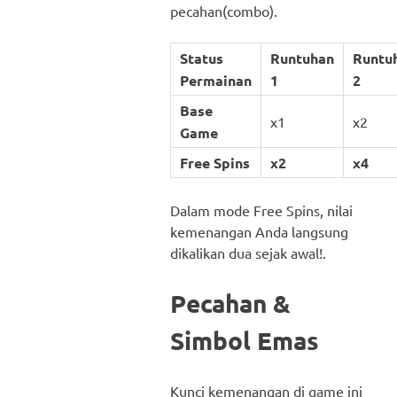
pecahan(combo).
Status
Runtuhan
Runtu
Permainan
1
2
Base
x1
x2
Game
Free Spins
x2
x4
Dalam mode Free Spins, nilai
kemenangan Anda langsung
dikalikan dua sejak awal!.
Pecahan &
Simbol Emas
Kunci kemenangan di game ini