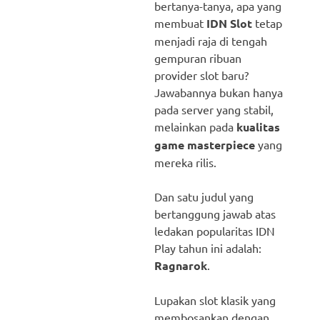
bertanya-tanya, apa yang
membuat
IDN Slot
tetap
menjadi raja di tengah
gempuran ribuan
provider slot baru?
Jawabannya bukan hanya
pada server yang stabil,
melainkan pada
kualitas
game masterpiece
yang
mereka rilis.
Dan satu judul yang
bertanggung jawab atas
ledakan popularitas IDN
Play tahun ini adalah:
Ragnarok
.
Lupakan slot klasik yang
membosankan dengan