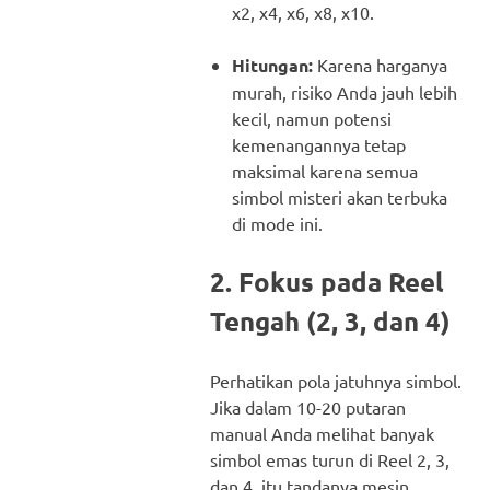
x2, x4, x6, x8, x10.
Hitungan:
Karena harganya
murah, risiko Anda jauh lebih
kecil, namun potensi
kemenangannya tetap
maksimal karena semua
simbol misteri akan terbuka
di mode ini.
2. Fokus pada Reel
Tengah (2, 3, dan 4)
Perhatikan pola jatuhnya simbol.
Jika dalam 10-20 putaran
manual Anda melihat banyak
simbol emas turun di Reel 2, 3,
dan 4, itu tandanya mesin