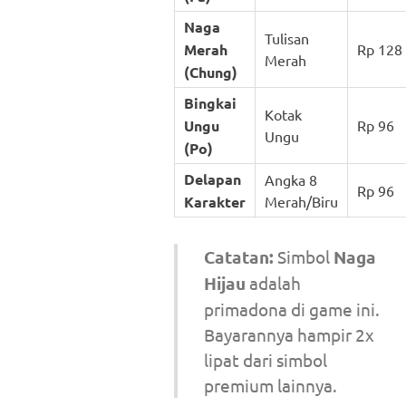
Naga
Tulisan
Merah
Rp 128
Merah
(Chung)
Bingkai
Kotak
Ungu
Rp 96
Ungu
(Po)
Delapan
Angka 8
Rp 96
Karakter
Merah/Biru
Catatan:
Simbol
Naga
Hijau
adalah
primadona di game ini.
Bayarannya hampir 2x
lipat dari simbol
premium lainnya.