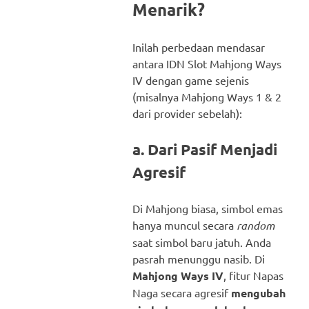
Menarik?
Inilah perbedaan mendasar
antara IDN Slot Mahjong Ways
IV dengan game sejenis
(misalnya Mahjong Ways 1 & 2
dari provider sebelah):
a. Dari Pasif Menjadi
Agresif
Di Mahjong biasa, simbol emas
hanya muncul secara
random
saat simbol baru jatuh. Anda
pasrah menunggu nasib. Di
Mahjong Ways IV
, fitur Napas
Naga secara agresif
mengubah