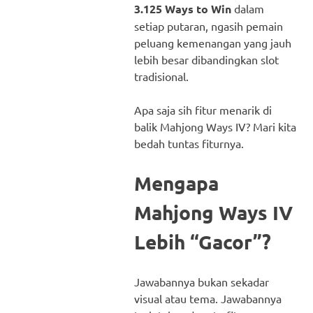
3.125 Ways to Win
dalam
setiap putaran, ngasih pemain
peluang kemenangan yang jauh
lebih besar dibandingkan slot
tradisional.
Apa saja sih fitur menarik di
balik Mahjong Ways IV? Mari kita
bedah tuntas fiturnya.
Mengapa
Mahjong Ways IV
Lebih “Gacor”?
Jawabannya bukan sekadar
visual atau tema. Jawabannya