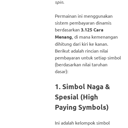
spin
.
Permainan ini menggunakan
sistem pembayaran dinamis
berdasarkan
3.125 Cara
Menang
, di mana kemenangan
dihitung dari kiri ke kanan.
Berikut adalah rincian nilai
pembayaran untuk setiap simbol
(berdasarkan nilai taruhan
dasar):
1. Simbol Naga &
Spesial (High
Paying Symbols)
Ini adalah kelompok simbol